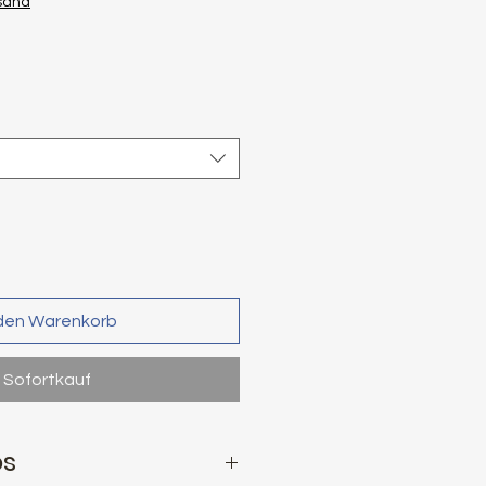
rsand
 den Warenkorb
Sofortkauf
os