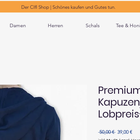
Der CIfI Shop | Schönes kaufen und Gutes tun.
Damen
Herren
Schals
Tee & Hon
Premiu
Kapuzen
Lobpreis
Standardpr
Sal
 50,00 € 
39,00 €
Pre