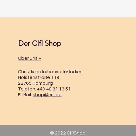
Kapuzenjacke
Unisex-Größe
100% Bio-Baum
gebürstet 280 g
Unisex Schnitt - 
Der CIfI Shop
Siebdruck auf 
Über uns »
Christliche Initiative für Indien
Holstenstraße 119
22765 Hamburg
Telefon: +49 40 31 13 51
E-Mail:
shop@cifi.de
© 2022 CIfIShop.