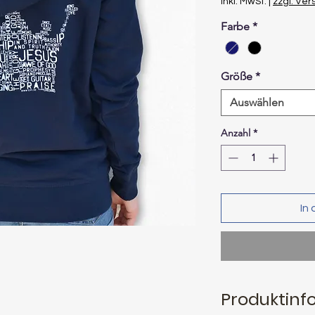
inkl. MwSt.
|
zzgl. Ve
Farbe
*
Größe
*
Auswählen
Anzahl
*
In
Produktinf