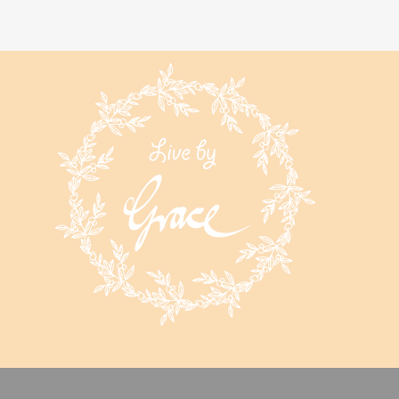
wolle
/m²
fällt größer aus!
der
Rückseite