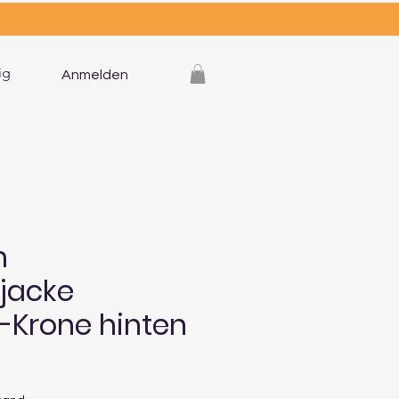
ig
Anmelden
m
jacke
-Krone hinten
eis
e-
is