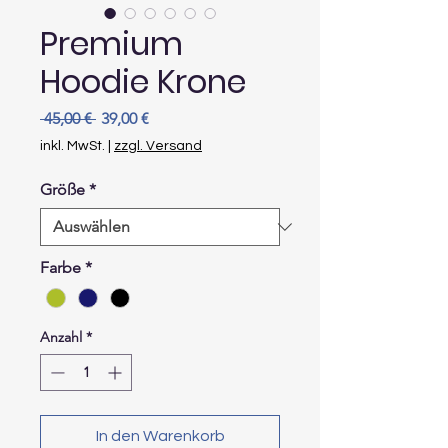
Premium
Hoodie Krone
Standardpreis
Sale-
 45,00 € 
39,00 €
Preis
inkl. MwSt.
|
zzgl. Versand
Größe
*
Farbe
*
Anzahl
*
In den Warenkorb